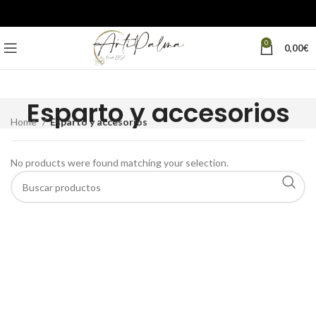
0
0,00
€
Esparto y accesorios
Home
Esparto y accesorios
No products were found matching your selection.