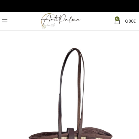
0
0,00
€