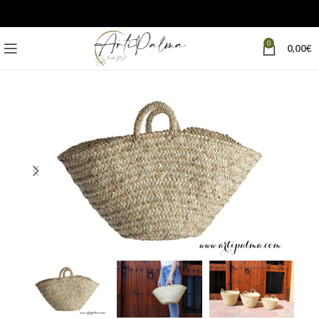
0
0,00
€