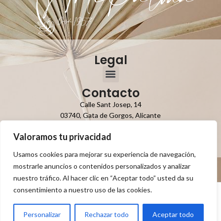
Legal
Contacto
Calle Sant Josep, 14
03740, Gata de Gorgos, Alicante
Teléfono: 965756673
Valoramos tu privacidad
Email: info.artipalma@gmail.com
Usamos cookies para mejorar su experiencia de navegación,
mostrarle anuncios o contenidos personalizados y analizar
nuestro tráfico. Al hacer clic en “Aceptar todo” usted da su
Desarrollado por
Tuacte
consentimiento a nuestro uso de las cookies.
Personalizar
Rechazar todo
Aceptar todo
0