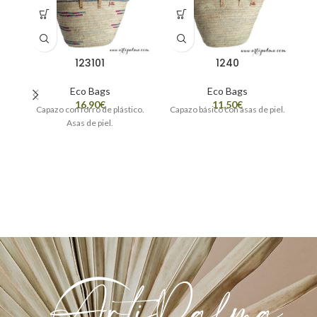
123101
1240
Eco Bags
Eco Bags
€
€
Capazo con forro de plástico.
Capazo básico con asas de piel.
Ca
Asas de piel.