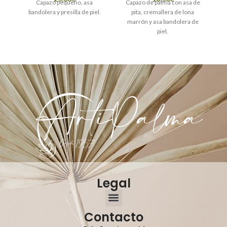
Capazo pequeño, asa
Capazo de palma con asa de
bandolera y presilla de piel.
pita, cremallera de lona
C
marrón y asa bandolera de
de
piel.
Legal
Contacto