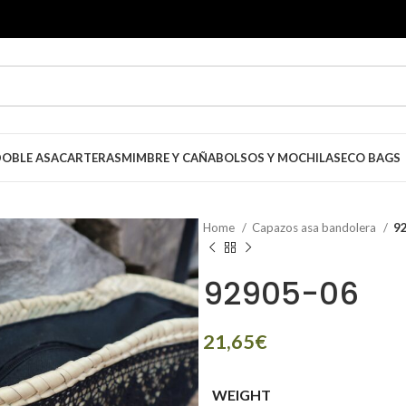
OBLE ASA
CARTERAS
MIMBRE Y CAÑA
BOLSOS Y MOCHILAS
ECO BAGS
Home
Capazos asa bandolera
9
92905-06
€
WEIGHT