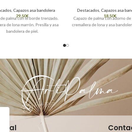
acados
,
Capazos asa bandolera
Destacados
,
Capazos asa ban
€
€
de palma con el borde trenzado.
Capazo de palma con adorno de p
ra de lona marrón. Presilla y asa
cremallera de lona y asa bandolera
bandolera de piel.
Legal
Conta