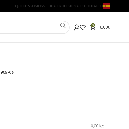
QUIENES SOMOS
MEDIDAS
PROFESIONALES
CONTACTO
0
0,00
€
2905-06
0,00 kg