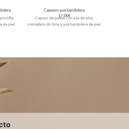
dolera
Capazos asa bandolera
€
untilla,
Capazo de palma con asa de pita,
Capazo
 de piel.
cremallera de lona y asa bandolera de piel.
tubo. T
l
cto